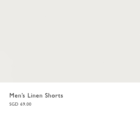
Men’s Linen Shorts
SGD 69.00
28
29
30
31
32
33
34
35